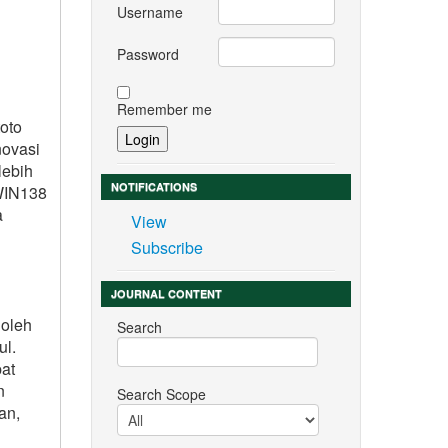
Username
Password
Remember me
toto
novasi
lebih
NOTIFICATIONS
GWIN138
a
View
Subscribe
JOURNAL CONTENT
 oleh
Search
ul.
pat
n
Search Scope
an,