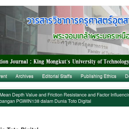
rent
Archives
Editorial Staffs
Publishing Ethics
D
Mean Depth Value and Friction Resistance and Factor Influenci
angan PGWIN138 dalam Dunia Toto Digital