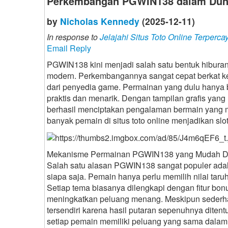
Perkembangan PGWIN138 dalam Dunia
by
Nicholas Kennedy
(2025-12-11)
In response to
Jelajahi Situs Toto Online Terperca
Email Reply
PGWIN138 kini menjadi salah satu bentuk hiburan d
modern. Perkembangannya sangat cepat berkat kem
dari penyedia game. Permainan yang dulu hanya bis
praktis dan menarik. Dengan tampilan grafis yang
berhasil menciptakan pengalaman bermain yang 
banyak pemain di situs toto online menjadikan slo
Mekanisme Permainan PGWIN138 yang Mudah D
Salah satu alasan PGWIN138 sangat populer ada
siapa saja. Pemain hanya perlu memilih nilai ta
Setiap tema biasanya dilengkapi dengan fitur bonus 
meningkatkan peluang menang. Meskipun sederha
tersendiri karena hasil putaran sepenuhnya dit
setiap pemain memiliki peluang yang sama dalam 