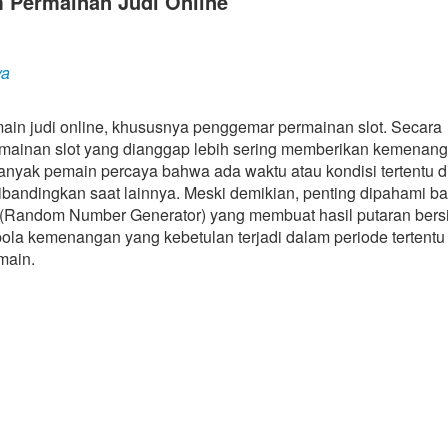
m Permainan Judi Online
ya
main judi online, khususnya penggemar permainan slot. Secara
mainan slot yang dianggap lebih sering memberikan kemenang
Banyak pemain percaya bahwa ada waktu atau kondisi tertentu 
ibandingkan saat lainnya. Meski demikian, penting dipahami b
 (Random Number Generator) yang membuat hasil putaran bersi
 pola kemenangan yang kebetulan terjadi dalam periode tertentu
main.