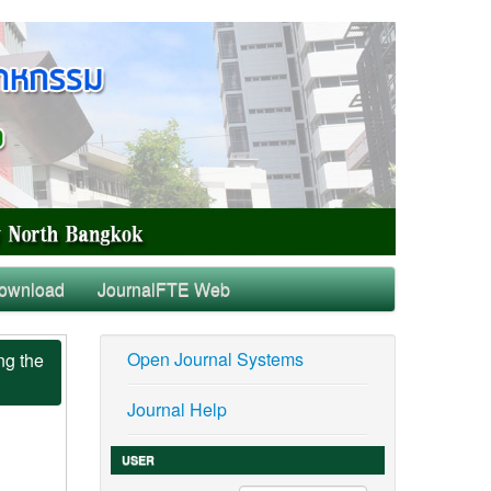
ownload
JournalFTE Web
Open Journal Systems
ng the
Journal Help
USER