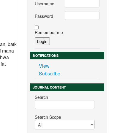
Username
Password
Remember me
an, baik
di mana
NOTIFICATIONS
ahwa
fat
View
Subscribe
JOURNAL CONTENT
Search
Search Scope