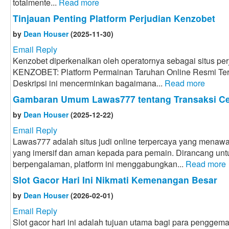
totalmente...
Read more
Tinjauan Penting Platform Perjudian Kenzobet
by
Dean Houser
(2025-11-30)
Email Reply
Kenzobet diperkenalkan oleh operatornya sebagai situs pe
KENZOBET: Platform Permainan Taruhan Online Resmi Terb
Deskripsi ini mencerminkan bagaimana...
Read more
Gambaran Umum Lawas777 tentang Transaksi Ce
by
Dean Houser
(2025-12-22)
Email Reply
Lawas777 adalah situs judi online terpercaya yang mena
yang imersif dan aman kepada para pemain. Dirancang unt
berpengalaman, platform ini menggabungkan...
Read more
Slot Gacor Hari Ini Nikmati Kemenangan Besar
by
Dean Houser
(2026-02-01)
Email Reply
Slot gacor hari ini adalah tujuan utama bagi para penggema