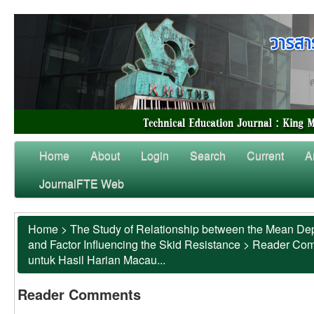
Home
About
Login
Search
Current
A
JournalFTE Web
Home
>
The Study of Relationship between the Mean Dep
and Factor Influencing the Skid Resistance
>
Reader Co
untuk Hasil Harian Macau...
Reader Comments