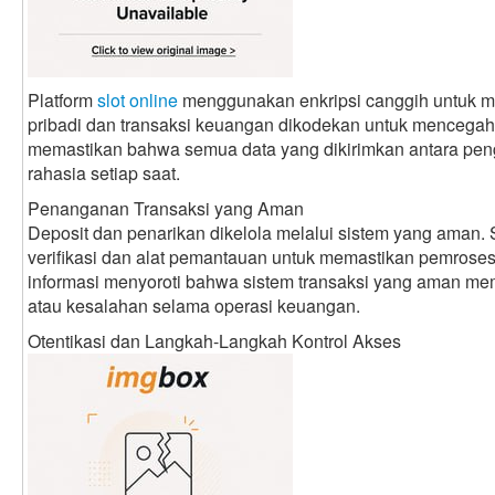
Platform
slot online
menggunakan enkripsi canggih untuk meli
pribadi dan transaksi keuangan dikodekan untuk mencegah a
memastikan bahwa semua data yang dikirimkan antara pen
rahasia setiap saat.
Penanganan Transaksi yang Aman
Deposit dan penarikan dikelola melalui sistem yang aman. 
verifikasi dan alat pemantauan untuk memastikan pemroses
informasi menyoroti bahwa sistem transaksi yang aman me
atau kesalahan selama operasi keuangan.
Otentikasi dan Langkah-Langkah Kontrol Akses