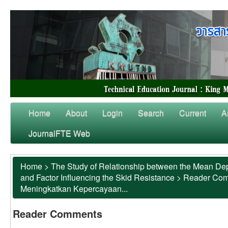
Home
About
Login
Search
Current
A
JournalFTE Web
Home
>
The Study of Relationship between the Mean Dep
and Factor Influencing the Skid Resistance
>
Reader Co
Meningkatkan Kepercayaan...
Reader Comments