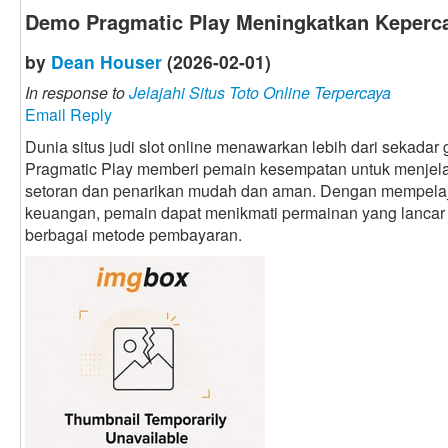
Demo Pragmatic Play Meningkatkan Keperca
by
Dean Houser
(2026-02-01)
In response to
Jelajahi Situs Toto Online Terpercaya
Email Reply
Dunia situs judi slot online menawarkan lebih dari seka
Pragmatic Play memberi pemain kesempatan untuk menjela
setoran dan penarikan mudah dan aman. Dengan mempelaja
keuangan, pemain dapat menikmati permainan yang lancar
berbagai metode pembayaran.