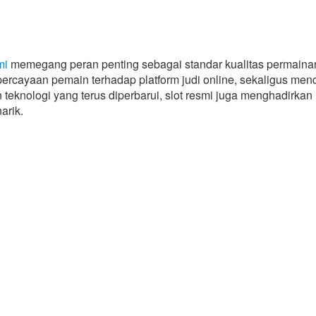
mi
memegang peran penting sebagai standar kualitas permaina
ercayaan pemain terhadap platform judi online, sekaligus men
teknologi yang terus diperbarui, slot resmi juga menghadirkan 
arik.