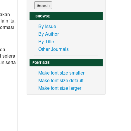
nakan
BROWSE
ain itu,
By Issue
formasi
By Author
By Title
Other Journals
da.
i selera
n serta
FONT SIZE
Make font size smaller
Make font size default
Make font size larger