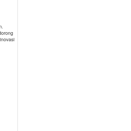
n.
dorong
inovasi