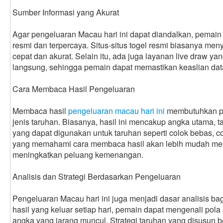
Sumber Informasi yang Akurat
Agar pengeluaran Macau hari ini dapat diandalkan, pemain
resmi dan terpercaya. Situs-situs togel resmi biasanya me
cepat dan akurat. Selain itu, ada juga layanan live draw y
langsung, sehingga pemain dapat memastikan keaslian da
Cara Membaca Hasil Pengeluaran
Membaca hasil
pengeluaran macau hari ini
membutuhkan pe
jenis taruhan. Biasanya, hasil ini mencakup angka utama, 
yang dapat digunakan untuk taruhan seperti colok bebas, 
yang memahami cara membaca hasil akan lebih mudah mem
meningkatkan peluang kemenangan.
Analisis dan Strategi Berdasarkan Pengeluaran
Pengeluaran Macau hari ini juga menjadi dasar analisis ba
hasil yang keluar setiap hari, pemain dapat mengenali pol
angka yang jarang muncul. Strategi taruhan yang disusun b