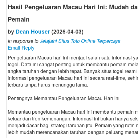
Hasil Pengeluaran Macau Hari Ini: Mudah da
Pemain
by
Dean Houser
(2026-04-03)
In response to
Jelajahi Situs Toto Online Terpercaya
Email Reply
Pengeluaran Macau hari ini menjadi salah satu informasi ya
togel. Data ini sangat penting untuk membantu pemain me
angka taruhan dengan lebih tepat. Banyak situs togel res
informasi pengeluaran Macau hari ini secara real-time, se
terbaru tanpa harus menunggu lama.
Pentingnya Memantau Pengeluaran Macau Hari Ini
Memantau pengeluaran Macau hari ini membantu pemain m
keluar dan tren kemenangan. Informasi ini bukan hanya seka
menjadi dasar bagi strategi taruhan jitu. Pemain yang rut
lebih mudah merencanakan taruhan dengan peluang menang