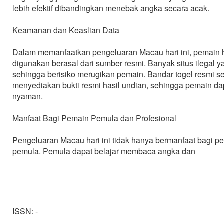
lebih efektif dibandingkan menebak angka secara acak.
Keamanan dan Keaslian Data
Dalam memanfaatkan pengeluaran Macau hari ini, pemain 
digunakan berasal dari sumber resmi. Banyak situs ilegal y
sehingga berisiko merugikan pemain. Bandar togel resmi s
menyediakan bukti resmi hasil undian, sehingga pemain d
nyaman.
Manfaat Bagi Pemain Pemula dan Profesional
Pengeluaran Macau hari ini tidak hanya bermanfaat bagi pem
pemula. Pemula dapat belajar membaca angka dan
ISSN: -