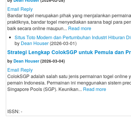
by
Dean Houser
(2026-02-28)
Email Reply
Bandar togel merupakan pihak yang menjalankan permainan
praktiknya, bandar togel menyediakan sarana bagi para p
baik secara online maupun...
Read more
Situs Toto Modern dan Pertumbuhan Industri Hiburan Dig
by
Dean Houser
(2026-03-01)
Strategi Lengkap ColokSGP untuk Pemula dan Pr
by
Dean Houser
(2026-03-04)
Email Reply
ColokSGP adalah salah satu jenis permainan togel online 
pemain Indonesia. Permainan ini menggunakan sistem predi
Singapore Pools (SGP). Keunikan...
Read more
ISSN: -