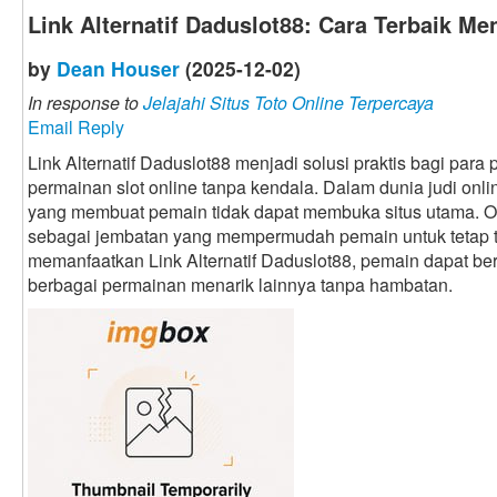
Link Alternatif Daduslot88: Cara Terbaik Men
by
Dean Houser
(2025-12-02)
In response to
Jelajahi Situs Toto Online Terpercaya
Email Reply
Link Alternatif Daduslot88 menjadi solusi praktis bagi par
permainan slot online tanpa kendala. Dalam dunia judi onlin
yang membuat pemain tidak dapat membuka situs utama. Oleh 
sebagai jembatan yang mempermudah pemain untuk tetap 
memanfaatkan Link Alternatif Daduslot88, pemain dapat berm
berbagai permainan menarik lainnya tanpa hambatan.