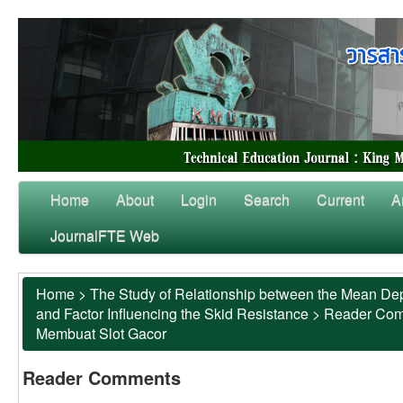
Home
About
Login
Search
Current
A
JournalFTE Web
Home
>
The Study of Relationship between the Mean Dep
and Factor Influencing the Skid Resistance
>
Reader Co
Membuat Slot Gacor
Reader Comments