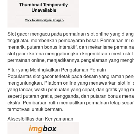
Slot gacor mengacu pada permainan slot online yang dian
tinggi atau memberikan pembayaran besar. Permainan ini s
menarik, putaran bonus interaktif, dan mekanisme permaina
slot gacor karena menggabungkan kegembiraan mesin slot
permainan online, menjadikannya pengalaman yang mengh
Fitur yang Meningkatkan Pengalaman Pemain
Popularitas slot gacor terletak pada desain yang ramah peng
menguntungkan. Platform online yang menawarkan slot ini 
yang lancar, waktu pemuatan yang cepat, dan grafik yang me
seperti putaran gratis, pengganda, dan putaran bonus me
ekstra. Pembaruan rutin memastikan permainan tetap segar,
termotivasi untuk bermain.
Aksesibilitas dan Kenyamanan