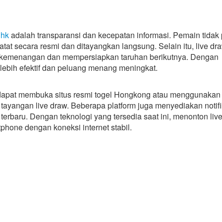
 hk
adalah transparansi dan kecepatan informasi. Pemain tidak 
tat secara resmi dan ditayangkan langsung. Selain itu, live dr
kemenangan dan mempersiapkan taruhan berikutnya. Dengan
i lebih efektif dan peluang menang meningkat.
dapat membuka situs resmi togel Hongkong atau menggunakan
tayangan live draw. Beberapa platform juga menyediakan notifi
 terbaru. Dengan teknologi yang tersedia saat ini, menonton liv
tphone dengan koneksi internet stabil.