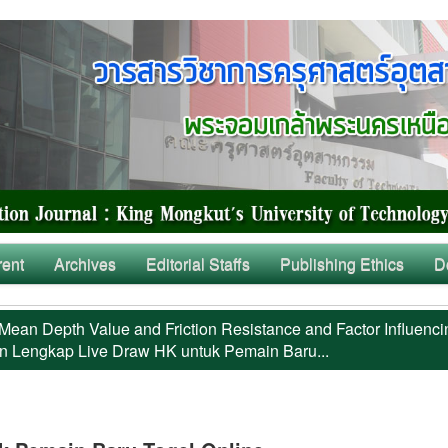
rent
Archives
Editorial Staffs
Publishing Ethics
D
Mean Depth Value and Friction Resistance and Factor Influenci
 Lengkap Live Draw HK untuk Pemain Baru...