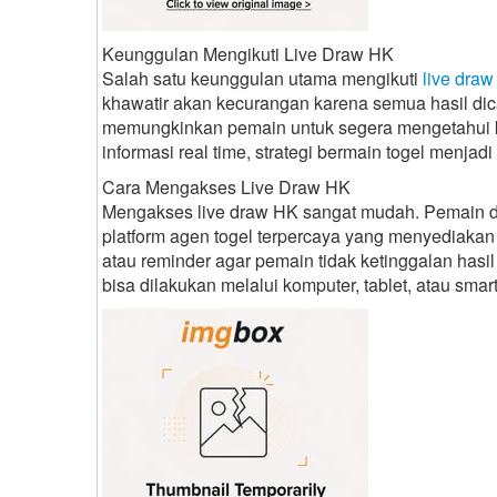
Keunggulan Mengikuti Live Draw HK
Salah satu keunggulan utama mengikuti
live draw
khawatir akan kecurangan karena semua hasil dica
memungkinkan pemain untuk segera mengetahui 
informasi real time, strategi bermain togel menjad
Cara Mengakses Live Draw HK
Mengakses live draw HK sangat mudah. Pemain 
platform agen togel terpercaya yang menyediakan 
atau reminder agar pemain tidak ketinggalan hasil
bisa dilakukan melalui komputer, tablet, atau smar