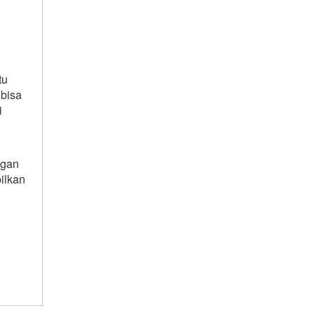
tu
 bisa
i
ngan
ilkan