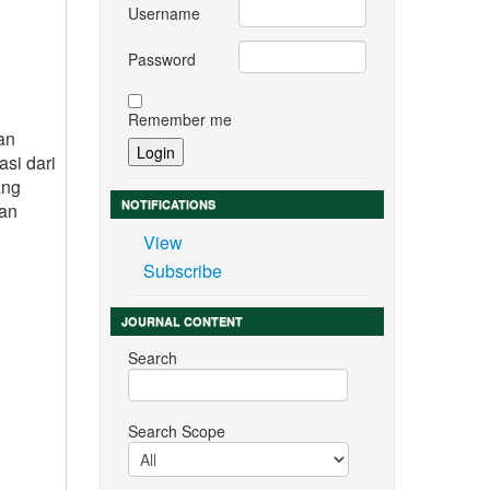
Username
Password
Remember me
an
si dari
ang
NOTIFICATIONS
han
View
Subscribe
JOURNAL CONTENT
Search
Search Scope