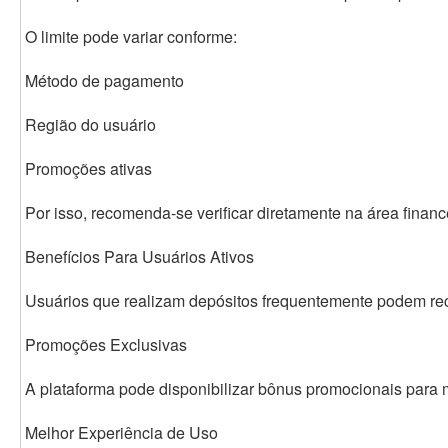
O limite pode variar conforme:
Método de pagamento
Região do usuário
Promoções ativas
Por isso, recomenda-se verificar diretamente na área financ
Benefícios Para Usuários Ativos
Usuários que realizam depósitos frequentemente podem rec
Promoções Exclusivas
A plataforma pode disponibilizar bônus promocionais para 
Melhor Experiência de Uso