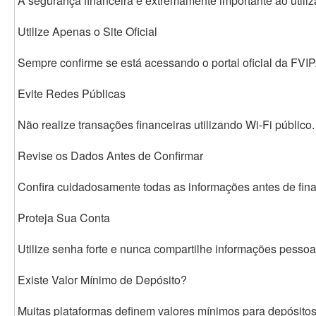
A segurança financeira é extremamente importante ao utiliza
Utilize Apenas o Site Oficial
Sempre confirme se está acessando o portal oficial da FVIP
Evite Redes Públicas
Não realize transações financeiras utilizando Wi-Fi público.
Revise os Dados Antes de Confirmar
Confira cuidadosamente todas as informações antes de fina
Proteja Sua Conta
Utilize senha forte e nunca compartilhe informações pessoa
Existe Valor Mínimo de Depósito?
Muitas plataformas definem valores mínimos para depósitos