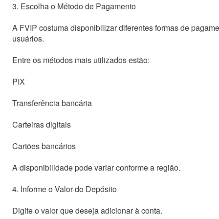
3. Escolha o Método de Pagamento
A FVIP costuma disponibilizar diferentes formas de pagamen
usuários.
Entre os métodos mais utilizados estão:
PIX
Transferência bancária
Carteiras digitais
Cartões bancários
A disponibilidade pode variar conforme a região.
4. Informe o Valor do Depósito
Digite o valor que deseja adicionar à conta.