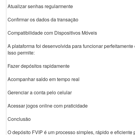
Atualizar senhas regularmente
Confirmar os dados da transação
Compatibilidade com Dispositivos Móveis
A plataforma foi desenvolvida para funcionar perfeitamente
Isso permite:
Fazer depósitos rapidamente
Acompanhar saldo em tempo real
Gerenciar a conta pelo celular
Acessar jogos online com praticidade
Conclusão
O depósito FVIP é um processo simples, rápido e eficiente