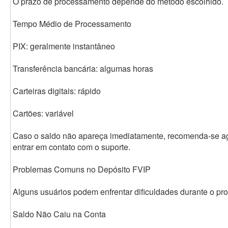
O prazo de processamento depende do método escolhido.
Tempo Médio de Processamento
PIX: geralmente instantâneo
Transferência bancária: algumas horas
Carteiras digitais: rápido
Cartões: variável
Caso o saldo não apareça imediatamente, recomenda-se ag
entrar em contato com o suporte.
Problemas Comuns no Depósito FVIP
Alguns usuários podem enfrentar dificuldades durante o p
Saldo Não Caiu na Conta