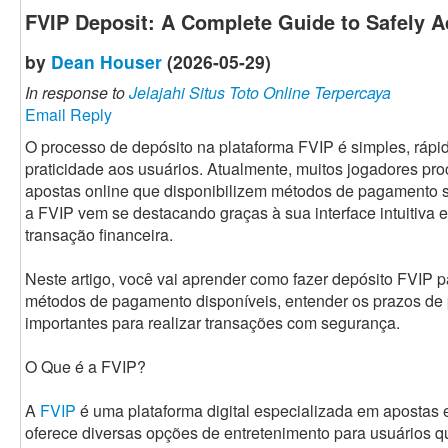
FVIP Deposit: A Complete Guide to Safely 
by
Dean Houser
(2026-05-29)
In response to
Jelajahi Situs Toto Online Terpercaya
Email Reply
O processo de depósito na plataforma FVIP é simples, rápi
praticidade aos usuários. Atualmente, muitos jogadores p
apostas online que disponibilizem métodos de pagamento s
a FVIP vem se destacando graças à sua interface intuitiva e
transação financeira.
Neste artigo, você vai aprender como fazer depósito FVIP p
métodos de pagamento disponíveis, entender os prazos de 
importantes para realizar transações com segurança.
O Que é a FVIP?
A
FVIP
é uma plataforma digital especializada em apostas e
oferece diversas opções de entretenimento para usuários q