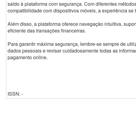
saldo à plataforma com segurança. Com diferentes método
compatibilidade com dispositivos móveis, a experiência se t
Além disso, a plataforma oferece navegação intuitiva, supo
eficiente das transações financeiras.
Para garantir máxima segurança, lembre-se sempre de utiliza
dados pessoais e revisar cuidadosamente todas as informa
pagamento online.
ISSN: -