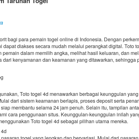
m Taruhan Togel
ya
avorit bagi para pemain togel online di Indonesia. Dengan perk
i dapat diakses secara mudah melalui perangkat digital. Toto t
 pemain dalam memilih angka, melihat hasil keluaran, dan me
epas dari kenyamanan dan keamanan yang ditawarkan, sehingga
digunakan, Toto togel 4d menawarkan berbagai keunggulan yang
lai dari sistem keamanan berlapis, proses deposit serta penar
siap membantu selama 24 jam penuh. Selain itu, tampilan ant
 cara penggunaan situs. Keunggulan-keunggulan inilah yan
enggunakan Toto togel 4d sebagai pilihan utama mereka.
 4d
 pasaran togel yang lengkap dan bervariasi. Mulai dari pasaran