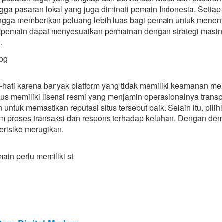
ga pasaran lokal yang juga diminati pemain Indonesia. Setiap
hingga memberikan peluang lebih luas bagi pemain untuk menen
i, pemain dapat menyesuaikan permainan dengan strategi masin
.
i-hati karena banyak platform yang tidak memiliki keamanan m
us memiliki lisensi resmi yang menjamin operasionalnya trans
untuk memastikan reputasi situs tersebut baik. Selain itu, pilihl
m proses transaksi dan respons terhadap keluhan. Dengan dem
berisiko merugikan.
in perlu memiliki st