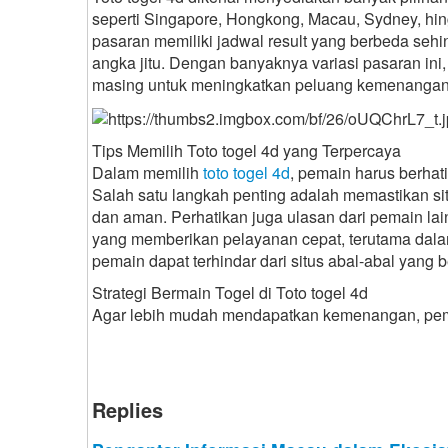
seperti Singapore, Hongkong, Macau, Sydney, hing
pasaran memiliki jadwal result yang berbeda se
angka jitu. Dengan banyaknya variasi pasaran in
masing untuk meningkatkan peluang kemenangan
Tips Memilih Toto togel 4d yang Terpercaya
Dalam memilih
toto togel 4d
, pemain harus berhat
Salah satu langkah penting adalah memastikan sit
dan aman. Perhatikan juga ulasan dari pemain lain 
yang memberikan pelayanan cepat, terutama dala
pemain dapat terhindar dari situs abal-abal yang 
Strategi Bermain Togel di Toto togel 4d
Agar lebih mudah mendapatkan kemenangan, pema
Replies