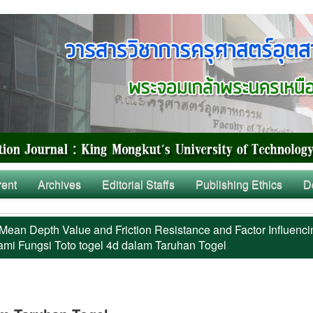
rent
Archives
Editorial Staffs
Publishing Ethics
D
Mean Depth Value and Friction Resistance and Factor Influenci
i Fungsi Toto togel 4d dalam Taruhan Togel