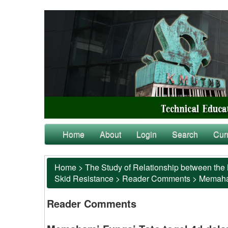
Home
About
Login
Search
Cur
Home
>
The Study of Relationship between the 
Skid Resistance
>
Reader Comments
>
Memaham
Reader Comments