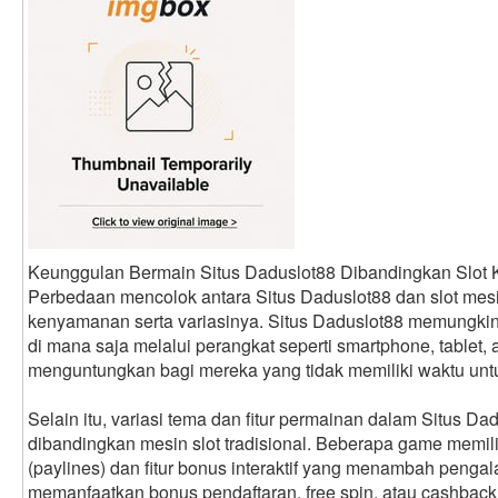
Keunggulan Bermain Situs Daduslot88 Dibandingkan Slot 
Perbedaan mencolok antara Situs Daduslot88 dan slot mesi
kenyamanan serta variasinya. Situs Daduslot88 memungki
di mana saja melalui perangkat seperti smartphone, tablet, a
menguntungkan bagi mereka yang tidak memiliki waktu untu
Selain itu, variasi tema dan fitur permainan dalam Situs Da
dibandingkan mesin slot tradisional. Beberapa game memil
(paylines) dan fitur bonus interaktif yang menambah penga
memanfaatkan bonus pendaftaran, free spin, atau cashback 