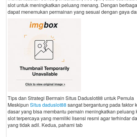
slot untuk meningkatkan peluang menang. Dengan berbagai 
dapat menemukan permainan yang sesuai dengan gaya dan
Tips dan Strategi Bermain Situs Daduslot88 untuk Pemula
Meskipun
Situs daduslot88
sangat bergantung pada faktor 
dasar yang bisa membantu pemain meningkatkan peluang k
slot terpercaya yang memiliki lisensi resmi agar terhindar d
yang tidak adil. Kedua, pahami tab