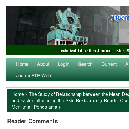
Home
About
Login
Search
Current
A
JournalFTE Web
Home
>
The Study of Relationship between the Mean Dep
and Factor Influencing the Skid Resistance
>
Reader Co
Menikmati Pengalaman
Reader Comments