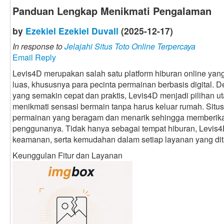
Panduan Lengkap Menikmati Pengalaman
by
Ezekiel Ezekiel Duvall
(2025-12-17)
In response to
Jelajahi Situs Toto Online Terpercaya
Email Reply
Levis4D merupakan salah satu platform hiburan online yan
luas, khususnya para pecinta permainan berbasis digital. D
yang semakin cepat dan praktis, Levis4D menjadi pilihan u
menikmati sensasi bermain tanpa harus keluar rumah. Situs
permainan yang beragam dan menarik sehingga memberik
penggunanya. Tidak hanya sebagai tempat hiburan, Levi
keamanan, serta kemudahan dalam setiap layanan yang di
Keunggulan Fitur dan Layanan