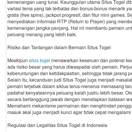
kemenangan uang tunai. Keunggulan utama Situs Togel diba
variasi tema yang tak terbatas dan bonus-bonus menarik yan
gratis (free spins), jackpot progresif, dan fitur mini games. S
menyediakan informasi RTP (Return to Player) yang memb
kemenangan jangka panjang. Hal ini membantu pemain unt
peluang menang yang lebih baik.
Risiko dan Tantangan dalam Bermain Situs Togel
Meskipun
situs togel
menawarkan keseruan dan potensi keun
ada risiko besar yang harus diwaspadai oleh pemain. Perj
keberuntungan dan ketidakpastian, sehingga tidak jarang p
Selain itu, kecanduan judi Situs Togel juga menjadi masala
pemain terjebak dalam siklus terus-menerus memasang ta
padahal kenyataannya peluang kalah justru lebih besar. Ole
secara bertanggung jawab dengan menetapkan batasan wa
Memahami mekanisme permainan dan menghindari penggun
masuk akal juga menjadi kunci agar tidak cepat mengalami 
Regulasi dan Legalitas Situs Togel di Indonesia