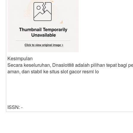
Kesimpulan
Secara keseluruhan, Dnaslot88 adalah pilihan tepat bagi 
aman, dan stabil ke situs slot gacor resmi lo
ISSN: -