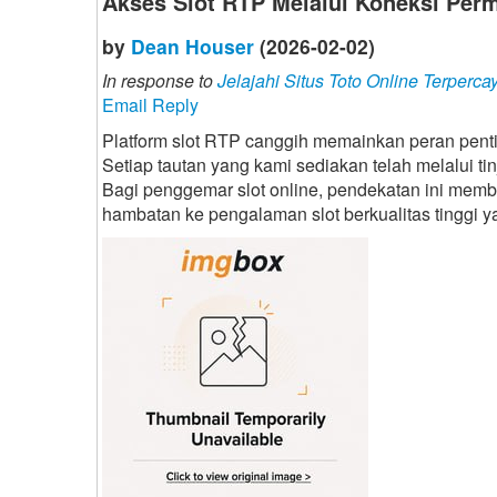
Akses Slot RTP Melalui Koneksi Perm
by
Dean Houser
(2026-02-02)
In response to
Jelajahi Situs Toto Online Terperca
Email Reply
Platform slot RTP canggih memainkan peran pent
Setiap tautan yang kami sediakan telah melalui t
Bagi penggemar slot online, pendekatan ini mem
hambatan ke pengalaman slot berkualitas tinggi 