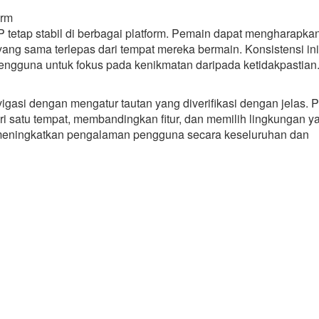
orm
 tetap stabil di berbagai platform. Pemain dapat mengharapka
ng sama terlepas dari tempat mereka bermain. Konsistensi ini
gguna untuk fokus pada kenikmatan daripada ketidakpastian
igasi dengan mengatur tautan yang diverifikasi dengan jelas. 
ri satu tempat, membandingkan fitur, dan memilih lingkungan y
meningkatkan pengalaman pengguna secara keseluruhan dan