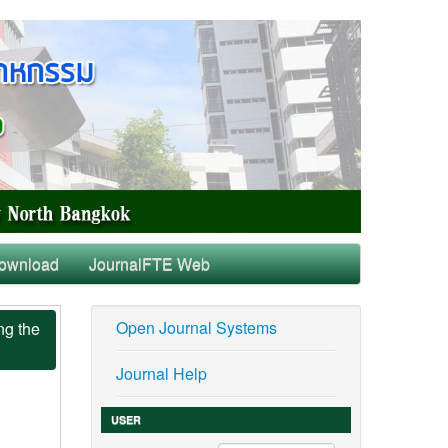
ownload
JournalFTE Web
Open Journal Systems
ng the
Journal Help
USER