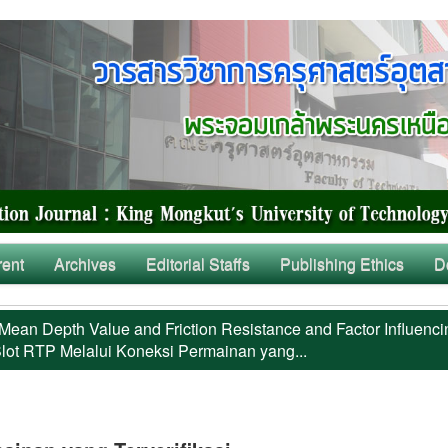
rent
Archives
Editorial Staffs
Publishing Ethics
D
Mean Depth Value and Friction Resistance and Factor Influenci
lot RTP Melalui Koneksi Permainan yang...