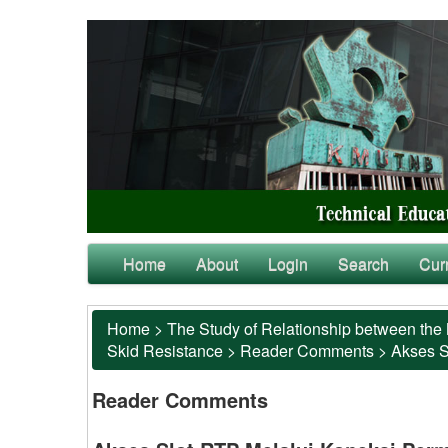
Home
About
Login
Search
Cur
Home
>
The Study of Relationship between the 
Skid Resistance
>
Reader Comments
>
Akses S
Reader Comments