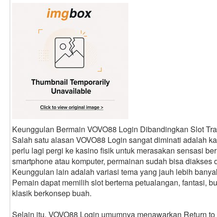
Keunggulan Bermain VOVO88 Login Dibandingkan Slot Tra
Salah satu alasan VOVO88 Login sangat diminati adalah 
perlu lagi pergi ke kasino fisik untuk merasakan sensasi 
smartphone atau komputer, permainan sudah bisa diakses
Keunggulan lain adalah variasi tema yang jauh lebih banyak
Pemain dapat memilih slot bertema petualangan, fantasi, bud
klasik berkonsep buah.
Selain itu, VOVO88 Login umumnya menawarkan Return to P