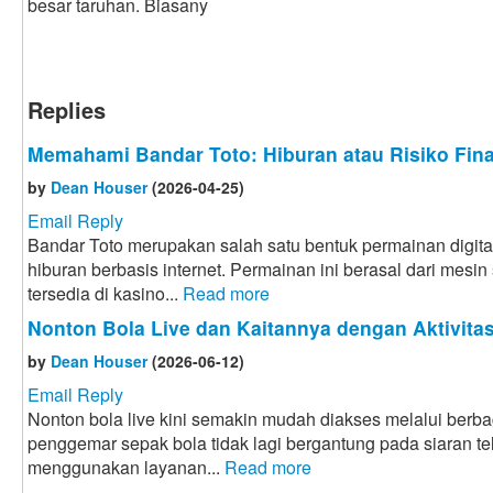
besar taruhan. Biasany
Replies
Memahami Bandar Toto: Hiburan atau Risiko Fina
by
Dean Houser
(2026-04-25)
Email Reply
Bandar Toto merupakan salah satu bentuk permainan digital
hiburan berbasis internet. Permainan ini berasal dari mesin
tersedia di kasino...
Read more
Nonton Bola Live dan Kaitannya dengan Aktivitas
by
Dean Houser
(2026-06-12)
Email Reply
Nonton bola live kini semakin mudah diakses melalui berbag
penggemar sepak bola tidak lagi bergantung pada siaran te
menggunakan layanan...
Read more