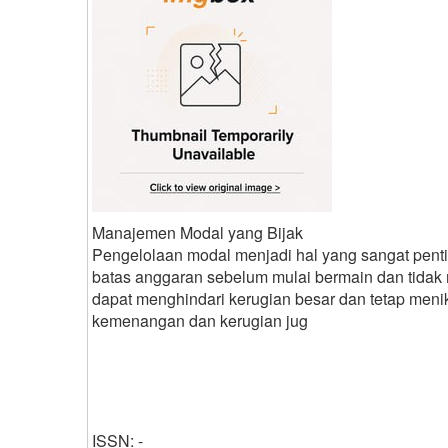
Manajemen Modal yang Bijak
Pengelolaan modal menjadi hal yang sangat penti
batas anggaran sebelum mulai bermain dan tidak
dapat menghindari kerugian besar dan tetap menik
kemenangan dan kerugian jug
ISSN: -