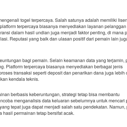
ngenali togel terpercaya. Salah satunya adalah memiliki lisen
, platform terpercaya biasanya menyediakan layanan pelanggan
ansi dalam hasil undian juga menjadi faktor penting, di mana
asi. Reputasi yang baik dan ulasan positif dari pemain lain jug
untungan bagi pemain. Selain keamanan data yang terjamin,
ng. Platform terpercaya biasanya menyediakan berbagai jenis
roses transaksi seperti deposit dan penarikan dana juga lebih 
kan kendala teknis.
inan berbasis keberuntungan, strategi tetap bisa membantu
coba menganalisis data keluaran sebelumnya untuk mencari 
 yang tepat juga dapat menjadi salah satu pendekatan. Namun, 
a hasil permainan tetap bersifat acak.