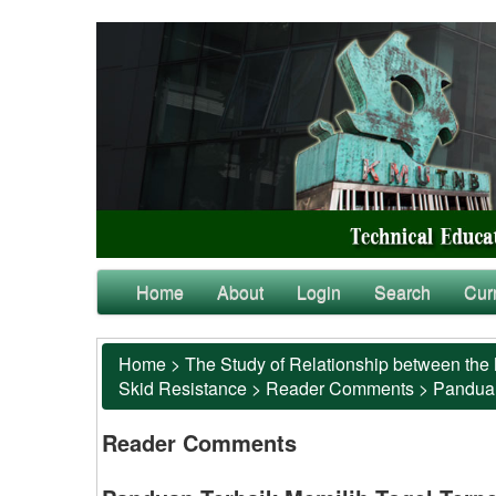
Home
About
Login
Search
Cur
Home
>
The Study of Relationship between the 
Skid Resistance
>
Reader Comments
>
Panduan
Reader Comments