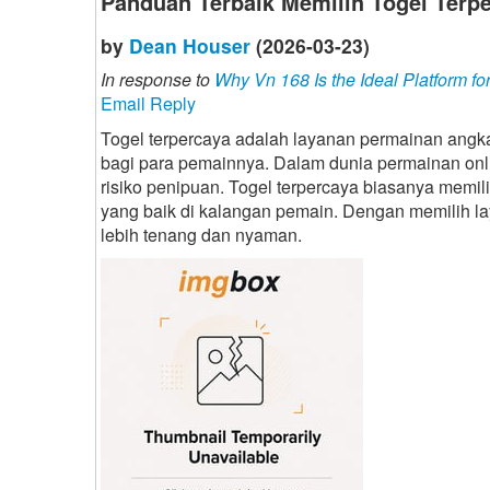
Panduan Terbaik Memilih Togel Ter
by
Dean Houser
(2026-03-23)
In response to
Why Vn 168 Is the Ideal Platform fo
Email Reply
Togel terpercaya adalah layanan permainan angk
bagi para pemainnya. Dalam dunia permainan onli
risiko penipuan. Togel terpercaya biasanya memiliki
yang baik di kalangan pemain. Dengan memilih l
lebih tenang dan nyaman.