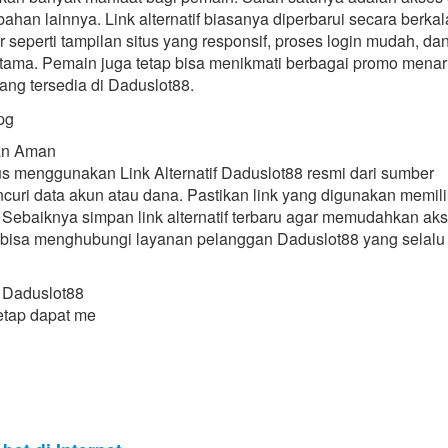
an lainnya. Link alternatif biasanya diperbarui secara berkal
tur seperti tampilan situs yang responsif, proses login mudah, da
utama. Pemain juga tetap bisa menikmati berbagai promo menar
yang tersedia di Daduslot88.
gan Aman
 menggunakan Link Alternatif Daduslot88 resmi dari sumber
ncuri data akun atau dana. Pastikan link yang digunakan memili
i. Sebaiknya simpan link alternatif terbaru agar memudahkan aks
bisa menghubungi layanan pelanggan Daduslot88 yang selalu
f Daduslot88
etap dapat me