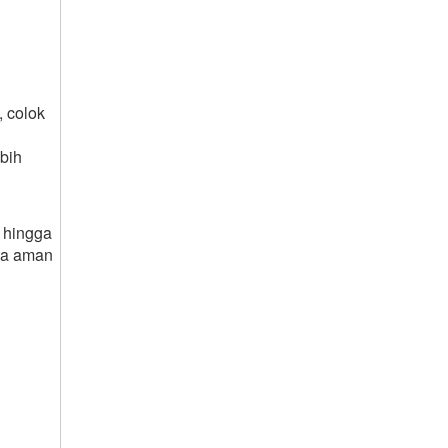
, colok
bih
 hingga
sa aman