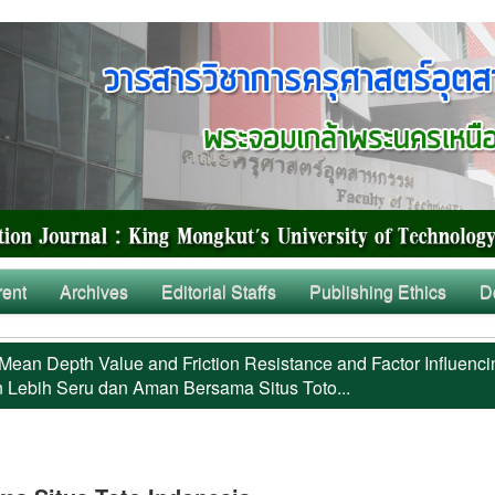
rent
Archives
Editorial Staffs
Publishing Ethics
D
Mean Depth Value and Friction Resistance and Factor Influenci
 Lebih Seru dan Aman Bersama Situs Toto...