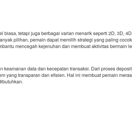
 biasa, tetapi juga berbagai varian menarik seperti 2D, 3D, 4D
anyak pilihan, pemain dapat memilih strategi yang paling cocok
embantu mencegah kejenuhan dan membuat aktivitas bermain le
 keamanan data dan kecepatan transaksi. Dari proses deposit
em yang transparan dan efisien. Hal ini membuat pemain mera
dibutuhkan.