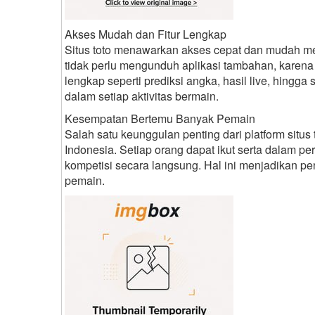
Akses Mudah dan Fitur Lengkap
Situs toto menawarkan akses cepat dan mudah me
tidak perlu mengunduh aplikasi tambahan, karena
lengkap seperti prediksi angka, hasil live, hing
dalam setiap aktivitas bermain.
Kesempatan Bertemu Banyak Pemain
Salah satu keunggulan penting dari platform sit
Indonesia. Setiap orang dapat ikut serta dalam p
kompetisi secara langsung. Hal ini menjadikan p
pemain.