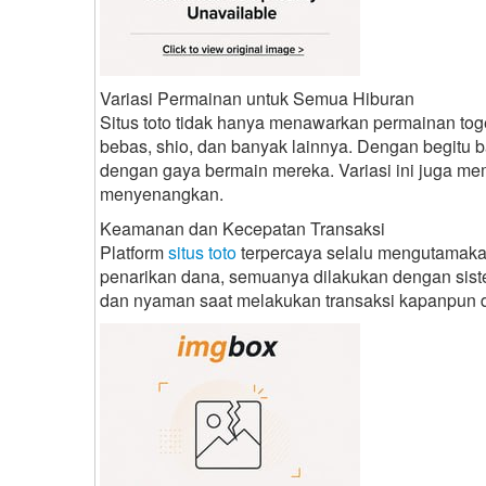
Variasi Permainan untuk Semua Hiburan
Situs toto tidak hanya menawarkan permainan togel
bebas, shio, dan banyak lainnya. Dengan begitu b
dengan gaya bermain mereka. Variasi ini juga m
menyenangkan.
Keamanan dan Kecepatan Transaksi
Platform
situs toto
terpercaya selalu mengutamakan
penarikan dana, semuanya dilakukan dengan sist
dan nyaman saat melakukan transaksi kapanpun 