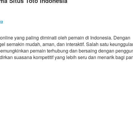
a Situs Toto Indonesia
ya
n online yang paling diminati oleh pemain di Indonesia. Dengan
el semakin mudah, aman, dan interaktif. Salah satu keunggul
 memungkinkan pemain terhubung dan bersaing dengan penggun
dirkan suasana kompetitif yang lebih seru dan menarik bagi pa