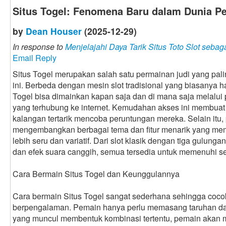
Situs Togel: Fenomena Baru dalam Dunia Pe
by
Dean Houser
(2025-12-29)
In response to
Menjelajahi Daya Tarik Situs Toto Slot seba
Email Reply
Situs Togel merupakan salah satu permainan judi yang pal
ini. Berbeda dengan mesin slot tradisional yang biasanya ha
Togel bisa dimainkan kapan saja dan di mana saja melalui
yang terhubung ke internet. Kemudahan akses ini membuat
kalangan tertarik mencoba peruntungan mereka. Selain itu,
mengembangkan berbagai tema dan fitur menarik yang me
lebih seru dan variatif. Dari slot klasik dengan tiga gulung
dan efek suara canggih, semua tersedia untuk memenuhi s
Cara Bermain Situs Togel dan Keunggulannya
Cara bermain Situs Togel sangat sederhana sehingga coc
berpengalaman. Pemain hanya perlu memasang taruhan dan
yang muncul membentuk kombinasi tertentu, pemain akan