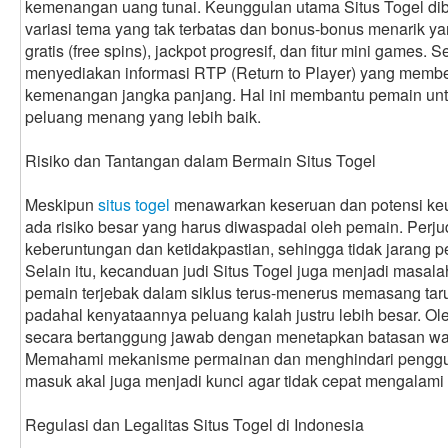
kemenangan uang tunai. Keunggulan utama Situs Togel diba
variasi tema yang tak terbatas dan bonus-bonus menarik yan
gratis (free spins), jackpot progresif, dan fitur mini games. S
menyediakan informasi RTP (Return to Player) yang memb
kemenangan jangka panjang. Hal ini membantu pemain unt
peluang menang yang lebih baik.
Risiko dan Tantangan dalam Bermain Situs Togel
Meskipun
situs togel
menawarkan keseruan dan potensi keun
ada risiko besar yang harus diwaspadai oleh pemain. Perj
keberuntungan dan ketidakpastian, sehingga tidak jarang p
Selain itu, kecanduan judi Situs Togel juga menjadi masala
pemain terjebak dalam siklus terus-menerus memasang ta
padahal kenyataannya peluang kalah justru lebih besar. Ole
secara bertanggung jawab dengan menetapkan batasan wa
Memahami mekanisme permainan dan menghindari penggun
masuk akal juga menjadi kunci agar tidak cepat mengalami 
Regulasi dan Legalitas Situs Togel di Indonesia