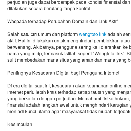
perjudian juga dapat berdampak pada kondisi finansial dan 
dilakukan secara berulang tanpa kontrol.
Waspada terhadap Perubahan Domain dan Link Aktif
Salah satu ciri umum dari platform
wengtoto link
adalah ser
aktif. Hal ini dilakukan untuk menghindari pemblokiran at
berwenang. Akibatnya, pengguna sering kali diarahkan ke 
nama yang mirip, termasuk istilah seperti “Wengtoto link”.
sulit membedakan mana situs yang aman dan mana yang be
Pentingnya Kesadaran Digital bagi Pengguna Internet
Di era digital saat ini, kesadaran akan keamanan online m
internet perlu lebih kritis terhadap setiap tautan yang menj
yang berkaitan dengan perjudian. Memahami risiko hukum
finansial adalah langkah awal untuk menghindari kerugian y
menjadi kunci utama agar masyarakat tidak mudah terjebak
Kesimpulan