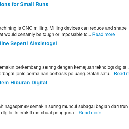
ons for Small Runs
chining is CNC milling. Milling devices can reduce and shape
t would certainly be tough or impossible to...
Read more
ine Seperti Alexistogel
semakin berkembang seiring dengan kemajuan teknologi digital.
bagai jenis permainan berbasis peluang. Salah satu...
Read m
em Hiburan Digital
ilah nagaspin99 semakin sering muncul sebagai bagian dari tren
 digital interaktif membuat pengguna...
Read more