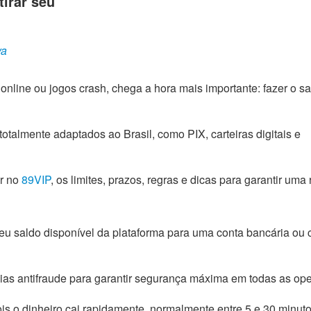
irar seu
ya
online ou jogos crash, chega a hora mais importante: fazer o s
otalmente adaptados ao Brasil, como PIX, carteiras digitais e
ar no
89VIP
, os limites, prazos, regras e dicas para garantir uma 
seu saldo disponível da plataforma para uma conta bancária ou c
ogias antifraude para garantir segurança máxima em todas as op
ois o dinheiro cai rapidamente, normalmente entre 5 e 30 minuto