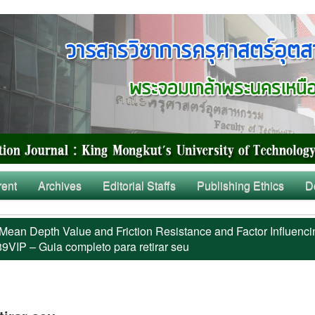
rent
Archives
Editorial Staffs
Publishing Ethics
D
Mean Depth Value and Friction Resistance and Factor Influenci
9VIP – Guia completo para retirar seu