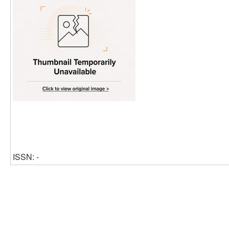
ISSN: -