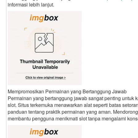
informasi lebih lanjut.
Mempromosikan Permainan yang Bertanggung Jawab
Permainan yang bertanggung jawab sangat penting untuk k
slot. Situs terkemuka menawarkan alat seperti batas setoran
panduan tentang praktik permainan yang aman. Mendoron
membantu pengguna menikmati slot tanpa mengalami konse