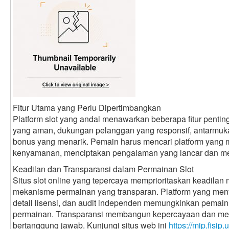
Fitur Utama yang Perlu Dipertimbangkan
Platform slot yang andal menawarkan beberapa fitur pentin
yang aman, dukungan pelanggan yang responsif, antarmuka
bonus yang menarik. Pemain harus mencari platform yan
kenyamanan, menciptakan pengalaman yang lancar dan m
Keadilan dan Transparansi dalam Permainan Slot
Situs slot online yang tepercaya memprioritaskan keadilan 
mekanisme permainan yang transparan. Platform yang men
detail lisensi, dan audit independen memungkinkan pemain 
permainan. Transparansi membangun kepercayaan dan me
bertanggung jawab. Kunjungi situs web ini
https://mip.fisip