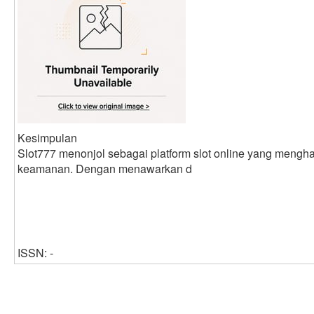
Kesimpulan
Slot777 menonjol sebagai platform slot online yang menghar
keamanan. Dengan menawarkan d
ISSN: -