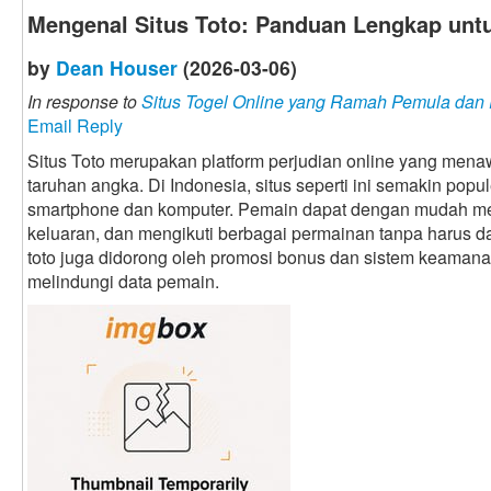
Mengenal Situs Toto: Panduan Lengkap unt
by
Dean Houser
(2026-03-06)
In response to
Situs Togel Online yang Ramah Pemula dan 
Email Reply
Situs Toto merupakan platform perjudian online yang mena
taruhan angka. Di Indonesia, situs seperti ini semakin po
smartphone dan komputer. Pemain dapat dengan mudah me
keluaran, dan mengikuti berbagai permainan tanpa harus data
toto juga didorong oleh promosi bonus dan sistem keamanan
melindungi data pemain.