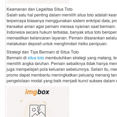
Keamanan dan Legalitas Situs Toto
Salah satu hal penting dalam memilih situs toto adalah kea
terpercaya biasanya menggunakan sistem enkripsi data, pro
transaksi aman agar pemain merasa nyaman saat bermain. M
Indonesia secara hukum terbatas, banyak situs toto beropera
memastikan kelancaran layanan. Pemain disarankan selalu
melakukan deposit untuk menghindari risiko penipuan.
Strategi dan Tips Bermain di Situs Toto
Bermain di
situs toto
membutuhkan strategi yang matang, t
memilih angka taruhan. Pemain sebaiknya tidak hanya men
juga mempelajari pola keluaran sebelumnya. Selain itu, me
promo dapat membantu meningkatkan peluang menang tanpa 
pengelolaan modal yang baik menjadi kunci sukses dalam du