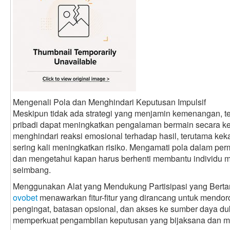
Mengenali Pola dan Menghindari Keputusan Impulsif
Meskipun tidak ada strategi yang menjamin kemenangan, t
pribadi dapat meningkatkan pengalaman bermain secara k
menghindari reaksi emosional terhadap hasil, terutama kek
sering kali meningkatkan risiko. Mengamati pola dalam per
dan mengetahui kapan harus berhenti membantu individu m
seimbang.
Menggunakan Alat yang Mendukung Partisipasi yang Bert
ovobet
menawarkan fitur-fitur yang dirancang untuk mendo
pengingat, batasan opsional, dan akses ke sumber daya du
memperkuat pengambilan keputusan yang bijaksana dan 