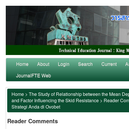
Home
About
Login
Search
Current
A
JournalFTE Web
Home
>
The Study of Relationship between the Mean Dep
and Factor Influencing the Skid Resistance
>
Reader Co
Strategi Anda di Ovobet
Reader Comments