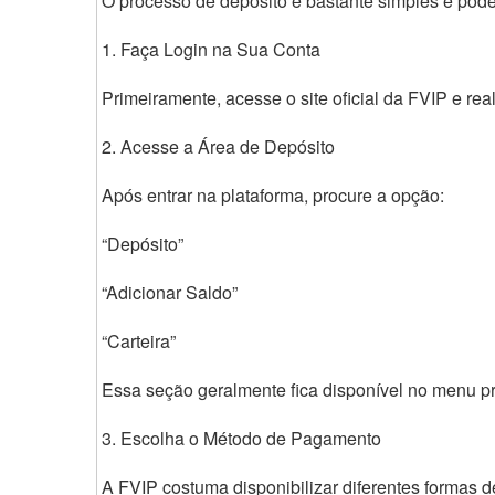
O processo de depósito é bastante simples e pode
1. Faça Login na Sua Conta
Primeiramente, acesse o site oficial da FVIP e rea
2. Acesse a Área de Depósito
Após entrar na plataforma, procure a opção:
“Depósito”
“Adicionar Saldo”
“Carteira”
Essa seção geralmente fica disponível no menu pr
3. Escolha o Método de Pagamento
A FVIP costuma disponibilizar diferentes formas d