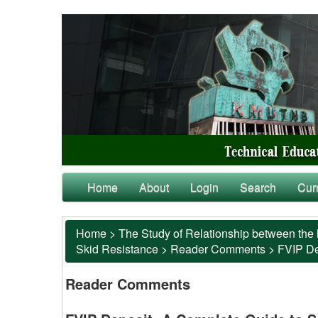
Home
About
Login
Search
Cur
Home
>
The Study of Relationship between the 
Skid Resistance
>
Reader Comments
>
FVIP De
Reader Comments