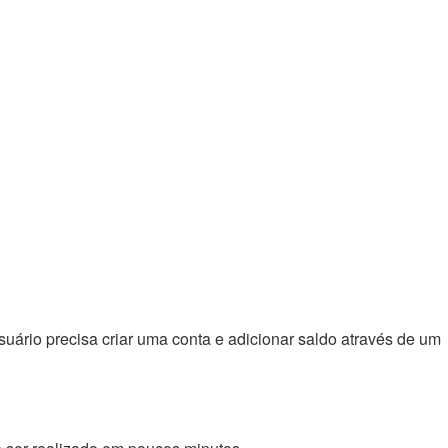
suário precisa criar uma conta e adicionar saldo através de um