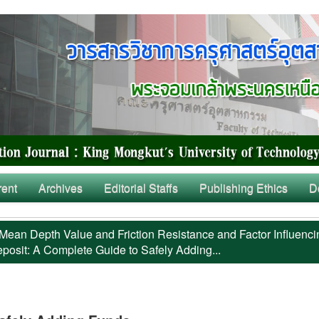
rent
Archives
Editorial Staffs
Publishing Ethics
D
Mean Depth Value and Friction Resistance and Factor Influenci
posit: A Complete Guide to Safely Adding...