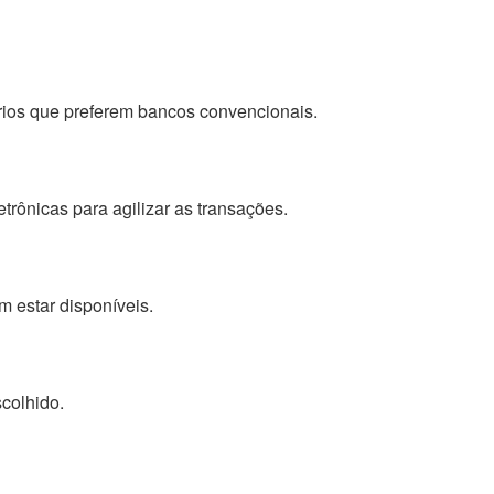
rios que preferem bancos convencionais.
rônicas para agilizar as transações.
 estar disponíveis.
colhido.