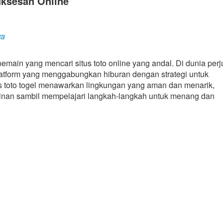
uksesan Online
ya
 pemain yang mencari situs toto online yang andal. Di dunia per
latform yang menggabungkan hiburan dengan strategi untuk
 toto togel menawarkan lingkungan yang aman dan menarik,
nan sambil mempelajari langkah-langkah untuk menang dan