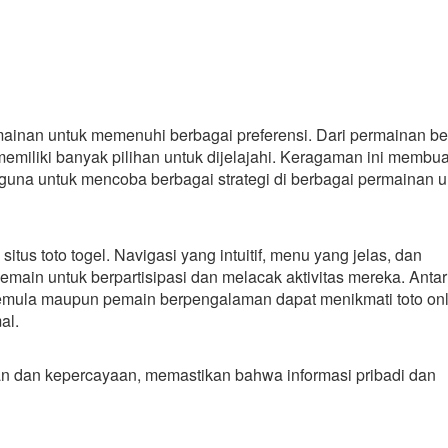
rmainan untuk memenuhi berbagai preferensi. Dari permainan be
memiliki banyak pilihan untuk dijelajahi. Keragaman ini membua
na untuk mencoba berbagai strategi di berbagai permainan u
itus toto togel. Navigasi yang intuitif, menu yang jelas, dan
in untuk berpartisipasi dan melacak aktivitas mereka. Anta
mula maupun pemain berpengalaman dapat menikmati toto onl
al.
nan dan kepercayaan, memastikan bahwa informasi pribadi dan