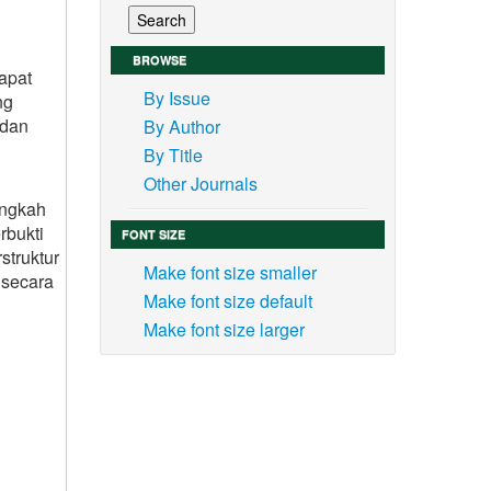
BROWSE
apat
By Issue
ng
 dan
By Author
By Title
Other Journals
angkah
rbukti
FONT SIZE
struktur
Make font size smaller
 secara
Make font size default
Make font size larger