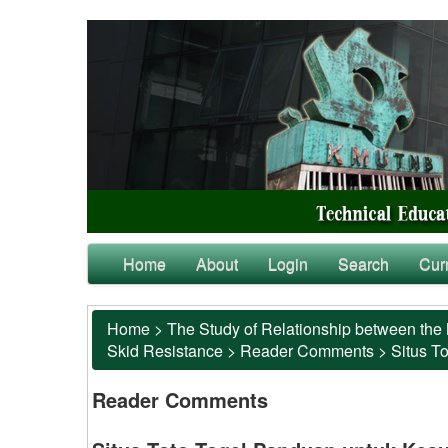
Home
About
Login
Search
Cur
Home
>
The Study of Relationship between the 
Skid Resistance
>
Reader Comments
>
Situs T
Reader Comments