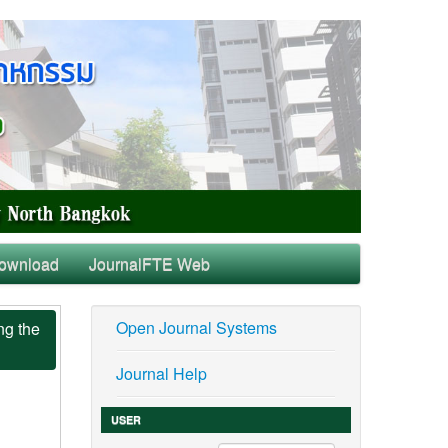
ownload
JournalFTE Web
Open Journal Systems
ng the
Journal Help
USER