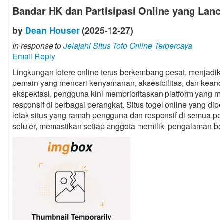
Bandar HK dan Partisipasi Online yang Lanc
by
Dean Houser
(2025-12-27)
In response to
Jelajahi Situs Toto Online Terpercaya
Email Reply
Lingkungan lotere online terus berkembang pesat, menjadi
pemain yang mencari kenyamanan, aksesibilitas, dan kean
ekspektasi, pengguna kini memprioritaskan platform yang
responsif di berbagai perangkat. Situs togel online yang d
letak situs yang ramah pengguna dan responsif di semua p
seluler, memastikan setiap anggota memiliki pengalaman b