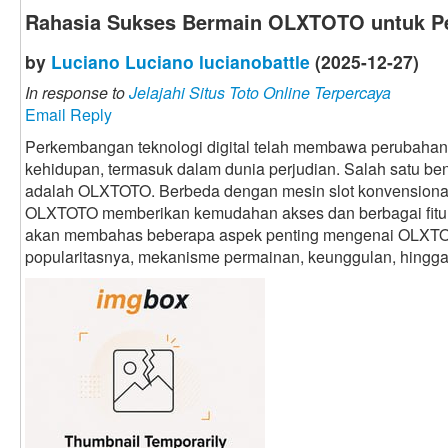
Rahasia Sukses Bermain OLXTOTO untuk P
by
Luciano Luciano lucianobattle
(2025-12-27)
In response to
Jelajahi Situs Toto Online Terpercaya
Email Reply
Perkembangan teknologi digital telah membawa perubahan
kehidupan, termasuk dalam dunia perjudian. Salah satu be
adalah OLXTOTO. Berbeda dengan mesin slot konvensional y
OLXTOTO memberikan kemudahan akses dan berbagai fitur m
akan membahas beberapa aspek penting mengenai OLXTOTO
popularitasnya, mekanisme permainan, keunggulan, hingga r