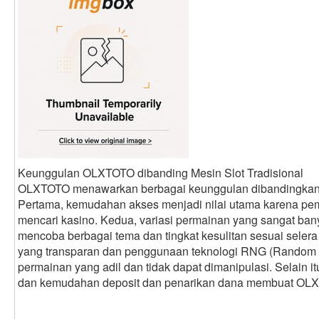
Keunggulan OLXTOTO dibanding Mesin Slot Tradisional
OLXTOTO menawarkan berbagai keunggulan dibandingkan mesi
Pertama, kemudahan akses menjadi nilai utama karena pema
mencari kasino. Kedua, variasi permainan yang sangat b
mencoba berbagai tema dan tingkat kesulitan sesuai seler
yang transparan dan penggunaan teknologi RNG (Random 
permainan yang adil dan tidak dapat dimanipulasi. Selain 
dan kemudahan deposit dan penarikan dana membuat O