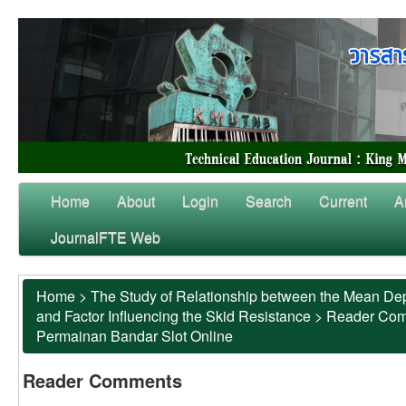
Home
About
Login
Search
Current
A
JournalFTE Web
Home
>
The Study of Relationship between the Mean Dep
and Factor Influencing the Skid Resistance
>
Reader Co
Permainan Bandar Slot Online
Reader Comments