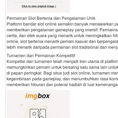
Permainan Slot Bertema dan Pengalaman Unik
Platform bandar slot online semakin banyak menawarkan p
memberikan pengalaman gameplay yang imersif. Permainan i
cerita, dan efek suara yang menarik untuk meningkatkan hibu
online, slot bertema menarik pemain kasual dan berpengal
lebih menarik daripada permainan slot tradisional dan menj
Turnamen dan Permainan Kompetitif
Kompetisi dan turnamen telah menjadi tren utama di platform
memungkinkan pemain untuk bersaing satu sama lain untu
di papan peringkat. Bagi situs judi slot online, turnamen 
kegembiraan pada gameplay, dan menumbuhkan rasa komun
memberikan hiburan dan potensi hadiah di luar kemenangan