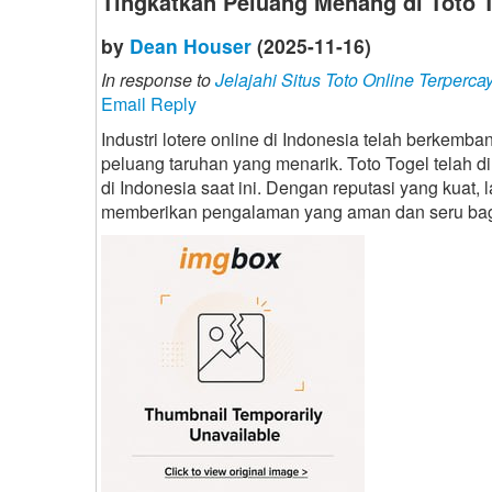
Tingkatkan Peluang Menang di Toto 
by
Dean Houser
(2025-11-16)
In response to
Jelajahi Situs Toto Online Terperca
Email Reply
Industri lotere online di Indonesia telah berke
peluang taruhan yang menarik. Toto Togel telah di
di Indonesia saat ini. Dengan reputasi yang kuat,
memberikan pengalaman yang aman dan seru ba