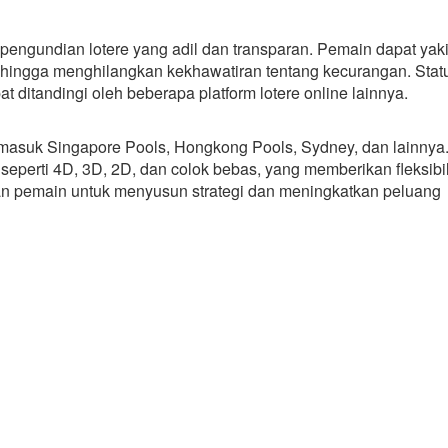
 pengundian lotere yang adil dan transparan. Pemain dapat yak
, sehingga menghilangkan kekhawatiran tentang kecurangan. Stat
at ditandingi oleh beberapa platform lotere online lainnya.
rmasuk Singapore Pools, Hongkong Pools, Sydney, dan lainnya
seperti 4D, 3D, 2D, dan colok bebas, yang memberikan fleksibil
 pemain untuk menyusun strategi dan meningkatkan peluang