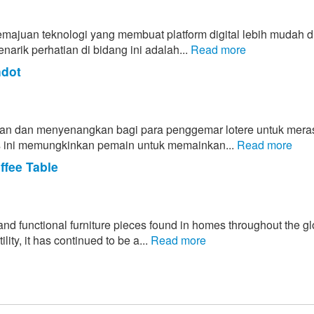
emajuan teknologi yang membuat platform digital lebih mudah 
arik perhatian di bidang ini adalah...
Read more
ndot
an dan menyenangkan bagi para penggemar lotere untuk mer
tus ini memungkinkan pemain untuk memainkan...
Read more
ffee Table
and functional furniture pieces found in homes throughout the gl
lity, it has continued to be a...
Read more