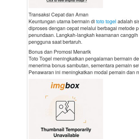
Transaksi Cepat dan Aman
Keuntungan utama bermain di
toto togel
adalah si
diproses dengan cepat melalui berbagai metode
penundaan. Langkah-langkah keamanan canggih me
pengguna saat bertaruh.
Bonus dan Promosi Menarik
Toto Togel meningkatkan pengalaman bermain d
menerima bonus sambutan, sementara pemain seti
Penawaran ini meningkatkan modal pemain dan 