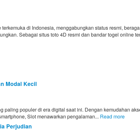
ine terkemuka di Indonesia, menggabungkan status resmi, berag
ngkan. Sebagai situs toto 4D resmi dan bandar togel online ter
n Modal Kecil
ng paling populer di era digital saat ini. Dengan kemudahan aks
n smartphone, Slot menawarkan pengalaman...
Read more
a Perjudian