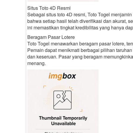
Situs Toto 4D Resmi
Sebagai situs toto 4D resmi, Toto Togel menjamin
bahwa setiap hasil telah diverifikasi dan akurat
ini memastikan tingkat kredibilitas yang hanya dap
Beragam Pasar Lotere
Toto Togel menawarkan beragam pasar lotere, te
Pemain dapat menikmati berbagai pilihan taruhan 
dan keseruan. Pasar yang beragam memungkinkan
menang.