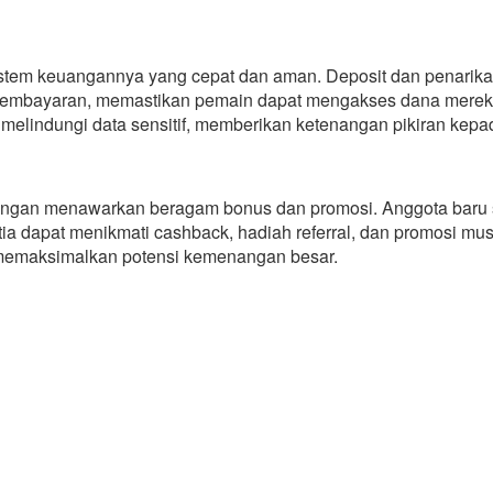
stem keuangannya yang cepat dan aman. Deposit dan penarik
 pembayaran, memastikan pemain dapat mengakses dana merek
lindungi data sensitif, memberikan ketenangan pikiran kepa
engan menawarkan beragam bonus dan promosi. Anggota baru 
a dapat menikmati cashback, hadiah referral, dan promosi mu
memaksimalkan potensi kemenangan besar.