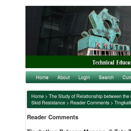
Home
About
Login
Search
Cur
Home
>
The Study of Relationship between the 
Skid Resistance
>
Reader Comments
>
Tingkat
Reader Comments