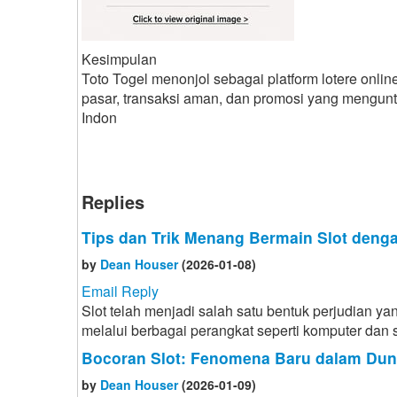
Kesimpulan
Toto Togel menonjol sebagai platform lotere onl
pasar, transaksi aman, dan promosi yang menguntu
Indon
Replies
Tips dan Trik Menang Bermain Slot denga
by
Dean Houser
(2026-01-08)
Email Reply
Slot telah menjadi salah satu bentuk perjudian ya
melalui berbagai perangkat seperti komputer da
Bocoran Slot: Fenomena Baru dalam Duni
by
Dean Houser
(2026-01-09)