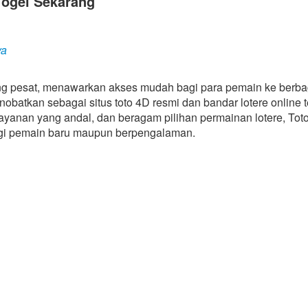
Togel Sekarang
ya
mbang pesat, menawarkan akses mudah bagi para pemain ke berba
nobatkan sebagai situs toto 4D resmi dan bandar lotere online t
 layanan yang andal, dan beragam pilihan permainan lotere, Tot
gi pemain baru maupun berpengalaman.