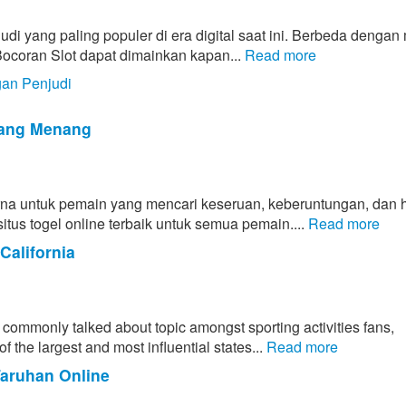
udi yang paling populer di era digital saat ini. Berbeda dengan
 Bocoran Slot dapat dimainkan kapan...
Read more
gan Penjudi
uang Menang
urna untuk pemain yang mencari keseruan, keberuntungan, dan 
us togel online terbaik untuk semua pemain....
Read more
 California
a commonly talked about topic amongst sporting activities fans,
 the largest and most influential states...
Read more
Taruhan Online