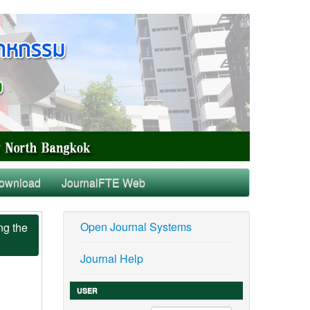
ownload
JournalFTE Web
Open Journal Systems
ng the
Journal Help
USER