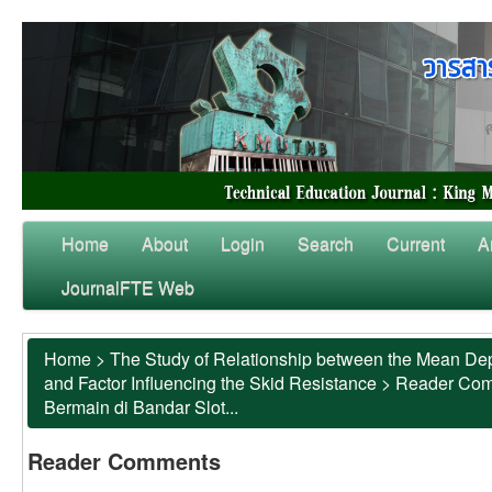
Home
About
Login
Search
Current
A
JournalFTE Web
Home
>
The Study of Relationship between the Mean Dep
and Factor Influencing the Skid Resistance
>
Reader Co
Bermain di Bandar Slot...
Reader Comments