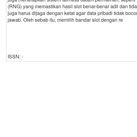
(RNG) yang memastikan hasil slot benar-benar adil dan tida
juga harus dijaga dengan ketat agar data pribadi tidak boc
jawab. Oleh sebab itu, memilih bandar slot dengan re
ISSN: -