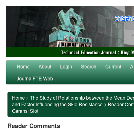
Home
About
Login
Search
Current
A
JournalFTE Web
Home
>
The Study of Relationship between the Mean Dep
and Factor Influencing the Skid Resistance
>
Reader Co
Garansi Slot
Reader Comments