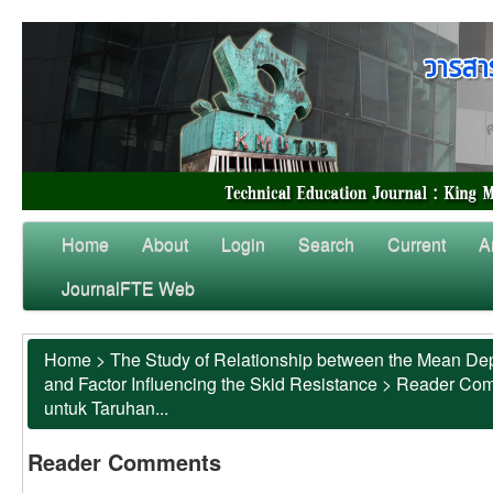
Home
About
Login
Search
Current
A
JournalFTE Web
Home
>
The Study of Relationship between the Mean Dep
and Factor Influencing the Skid Resistance
>
Reader Co
untuk Taruhan...
Reader Comments