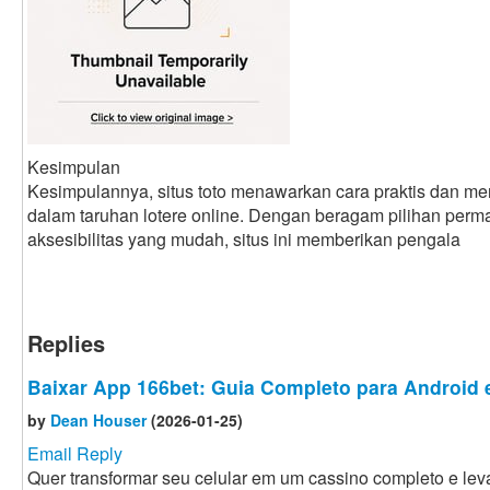
Kesimpulan
Kesimpulannya, situs toto menawarkan cara praktis dan me
dalam taruhan lotere online. Dengan beragam pilihan perm
aksesibilitas yang mudah, situs ini memberikan pengala
Replies
Baixar App 166bet: Guia Completo para Android 
by
Dean Houser
(2026-01-25)
Email Reply
Quer transformar seu celular em um cassino completo e lev