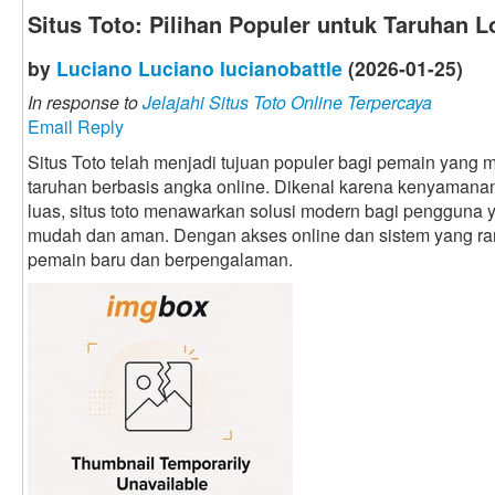
Situs Toto: Pilihan Populer untuk Taruhan L
by
Luciano Luciano lucianobattle
(2026-01-25)
In response to
Jelajahi Situs Toto Online Terpercaya
Email Reply
Situs Toto telah menjadi tujuan populer bagi pemain yang 
taruhan berbasis angka online. Dikenal karena kenyamana
luas, situs toto menawarkan solusi modern bagi pengguna
mudah dan aman. Dengan akses online dan sistem yang ram
pemain baru dan berpengalaman.