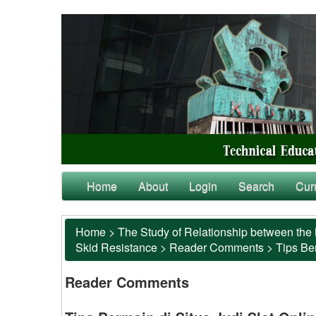
Home
About
Login
Search
Cur
Home
>
The Study of Relationship between the 
Skid Resistance
>
Reader Comments
>
Tips Ber
Reader Comments