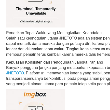
Penarikan Tepat Waktu yang Meningkatkan Keandalan
Salah satu keunggulan utama JNETOTO adalah sistem pena
dapat menarik dana mereka dengan percaya diri, karena p
lancar dan dikirimkan tepat waktu. Tingkat konsistensi in
membuat pemain terus kembali karena mereka tahu keme
Kepuasan Konsisten dari Penggunaan Jangka Panjang
Banyak pengguna jangka panjang melaporkan kepuasan ber
JNETOTO
. Platform ini menawarkan kinerja yang stabil, p
transparansemuanya berkontribusi pada pengalaman penggun
yang menjadi alasan utama para pemain tetap setia pada pla