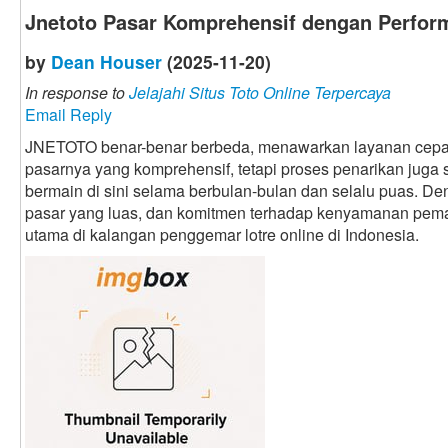
Jnetoto Pasar Komprehensif dengan Perfor
by
Dean Houser
(2025-11-20)
In response to
Jelajahi Situs Toto Online Terpercaya
Email Reply
JNETOTO benar-benar berbeda, menawarkan layanan cepat 
pasarnya yang komprehensif, tetapi proses penarikan juga s
bermain di sini selama berbulan-bulan dan selalu puas. D
pasar yang luas, dan komitmen terhadap kenyamanan pema
utama di kalangan penggemar lotre online di Indonesia.