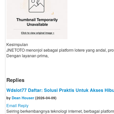
Kesimpulan
JNETOTO menonjol sebagai platform lotere yang andal, pr
Dengan layanan prima,
Replies
Wdslot77 Daftar: Solusi Praktis Untuk Akses Hibu
by
Dean Houser
(2026-04-09)
Email Reply
Seiring berkembangnya teknologi internet, berbagai platfo