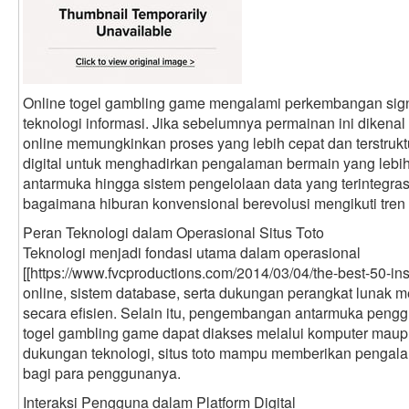
Online togel gambling game mengalami perkembangan sign
teknologi informasi. Jika sebelumnya permainan ini dikenal 
online memungkinkan proses yang lebih cepat dan terstrukt
digital untuk menghadirkan pengalaman bermain yang lebih
antarmuka hingga sistem pengelolaan data yang terintegra
bagaimana hiburan konvensional berevolusi mengikuti tren d
Peran Teknologi dalam Operasional Situs Toto
Teknologi menjadi fondasi utama dalam operasional
[[https://www.fvcproductions.com/2014/03/04/the-best-50-insu
online, sistem database, serta dukungan perangkat lunak m
secara efisien. Selain itu, pengembangan antarmuka peng
togel gambling game dapat diakses melalui komputer mau
dukungan teknologi, situs toto mampu memberikan pengalam
bagi para penggunanya.
Interaksi Pengguna dalam Platform Digital