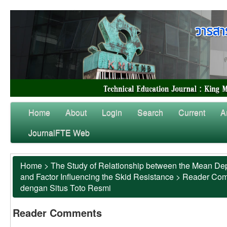
Home
About
Login
Search
Current
A
JournalFTE Web
Home
>
The Study of Relationship between the Mean Dep
and Factor Influencing the Skid Resistance
>
Reader Co
dengan Situs Toto Resmi
Reader Comments