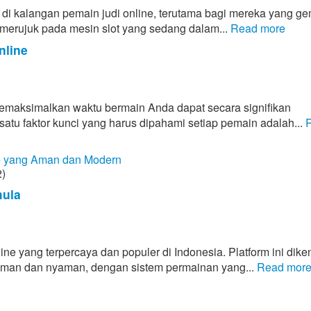
r di kalangan pemain judi online, terutama bagi mereka yang g
 merujuk pada mesin slot yang sedang dalam...
Read more
nline
memaksimalkan waktu bermain Anda dapat secara signifikan
tu faktor kunci yang harus dipahami setiap pemain adalah...
ne yang Aman dan Modern
)
mula
line yang terpercaya dan populer di Indonesia. Platform ini dike
man dan nyaman, dengan sistem permainan yang...
Read mor