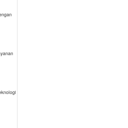
dengan
layanan
eknologi