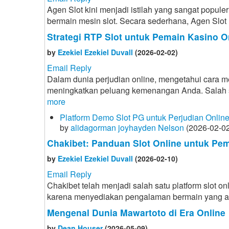
Agen Slot kini menjadi istilah yang sangat popule
bermain mesin slot. Secara sederhana, Agen Slot
Strategi RTP Slot untuk Pemain Kasino O
by
Ezekiel Ezekiel Duvall
(2026-02-02)
Email Reply
Dalam dunia perjudian online, mengetahui cara 
meningkatkan peluang kemenangan Anda. Salah sa
more
Platform Demo Slot PG untuk Perjudian Onli
by
alidagorman joyhayden Nelson
(2026-02-02
Chakibet: Panduan Slot Online untuk Pe
by
Ezekiel Ezekiel Duvall
(2026-02-10)
Email Reply
Chakibet telah menjadi salah satu platform slot on
karena menyediakan pengalaman bermain yang a
Mengenal Dunia Mawartoto di Era Online
by
Dean Houser
(2026-05-09)