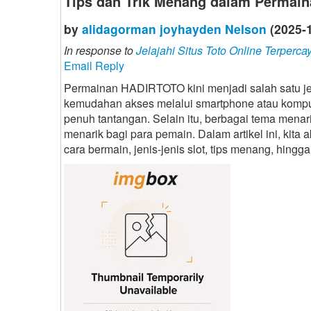
Tips dan Trik Menang dalam Perma
by
alidagorman joyhayden Nelson
(2025-1
In response to
Jelajahi Situs Toto Online Terperca
Email Reply
Permainan HADIRTOTO kini menjadi salah satu jen
kemudahan akses melalui smartphone atau kom
penuh tantangan. Selain itu, berbagai tema mena
menarik bagi para pemain. Dalam artikel ini, kit
cara bermain, jenis-jenis slot, tips menang, hin