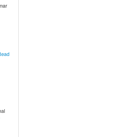
emar
Read
nal
e