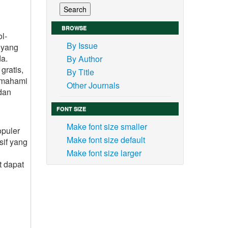
BROWSE
l-
By Issue
 yang
a.
By Author
gratis,
By Title
memahami
Other Journals
dan
FONT SIZE
Make font size smaller
opuler
Make font size default
sif yang
Make font size larger
t dapat