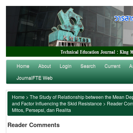
Home
About
Login
Search
Current
A
JournalFTE Web
Home
>
The Study of Relationship between the Mean Dep
and Factor Influencing the Skid Resistance
>
Reader Co
Mitos, Persepsi, dan Realita
Reader Comments