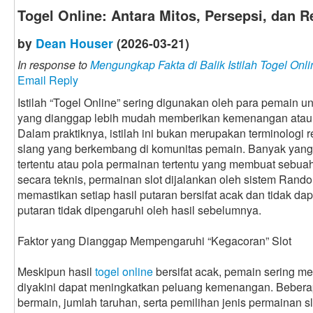
Togel Online: Antara Mitos, Persepsi, dan Re
by
Dean Houser
(2026-03-21)
In response to
Mengungkap Fakta di Balik Istilah Togel Onli
Email Reply
Istilah “Togel Online” sering digunakan oleh para pemain
yang dianggap lebih mudah memberikan kemenangan atau ja
Dalam praktiknya, istilah ini bukan merupakan terminologi r
slang yang berkembang di komunitas pemain. Banyak yan
tertentu atau pola permainan tertentu yang membuat sebuah
secara teknis, permainan slot dijalankan oleh sistem Ra
memastikan setiap hasil putaran bersifat acak dan tidak dapat
putaran tidak dipengaruhi oleh hasil sebelumnya.
Faktor yang Dianggap Mempengaruhi “Kegacoran” Slot
Meskipun hasil
togel online
bersifat acak, pemain sering m
diyakini dapat meningkatkan peluang kemenangan. Bebera
bermain, jumlah taruhan, serta pemilihan jenis permainan sl