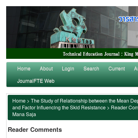
Home
About
Login
Search
Current
A
JournalFTE Web
Home
>
The Study of Relationship between the Mean Dep
and Factor Influencing the Skid Resistance
>
Reader Co
Mana Saja
Reader Comments