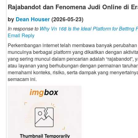
Rajabandot dan Fenomena Judi Online di Era
by
Dean Houser
(2026-05-23)
In response to
Why Vn 168 Is the Ideal Platform for Betting 
Email Reply
Perkembangan internet telah membawa banyak perubahan d
munculnya berbagai platform yang dikaitkan dengan aktivitas
yang sering muncul dalam pencarian adalah “rajabandot”, y
atau layanan yang berhubungan dengan permainan taruhan
memahami konteks, risiko, serta dampak yang menyertainya 
semacam ini.