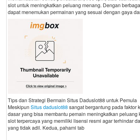
slot untuk meningkatkan peluang menang. Dengan berbagai 
dapat menemukan permainan yang sesuai dengan gaya dan
Tips dan Strategi Bermain Situs Daduslot88 untuk Pemula
Meskipun
Situs daduslot88
sangat bergantung pada faktor 
dasar yang bisa membantu pemain meningkatkan peluang k
slot terpercaya yang memiliki lisensi resmi agar terhindar d
yang tidak adil. Kedua, pahami tab