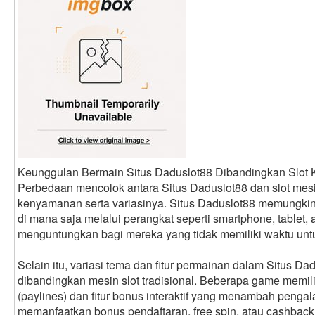
Keunggulan Bermain Situs Daduslot88 Dibandingkan Slot 
Perbedaan mencolok antara Situs Daduslot88 dan slot mesi
kenyamanan serta variasinya. Situs Daduslot88 memungki
di mana saja melalui perangkat seperti smartphone, tablet, a
menguntungkan bagi mereka yang tidak memiliki waktu untu
Selain itu, variasi tema dan fitur permainan dalam Situs Da
dibandingkan mesin slot tradisional. Beberapa game memil
(paylines) dan fitur bonus interaktif yang menambah penga
memanfaatkan bonus pendaftaran, free spin, atau cashback 