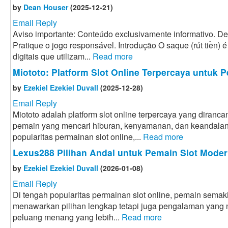
by
Dean Houser
(2025-12-21)
Email Reply
Aviso importante: Conteúdo exclusivamente informativo. De
Pratique o jogo responsável. Introdução O saque (rút tiền)
digitais que utilizam...
Read more
Miototo: Platform Slot Online Terpercaya untuk
by
Ezekiel Ezekiel Duvall
(2025-12-28)
Email Reply
Miototo adalah platform slot online terpercaya yang diran
pemain yang mencari hiburan, kenyamanan, dan keandalan
popularitas permainan slot online,...
Read more
Lexus288 Pilihan Andal untuk Pemain Slot Mode
by
Ezekiel Ezekiel Duvall
(2026-01-08)
Email Reply
Di tengah popularitas permainan slot online, pemain semak
menawarkan pilihan lengkap tetapi juga pengalaman yang 
peluang menang yang lebih...
Read more