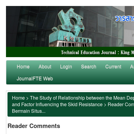
Home
About
Login
Search
Current
A
JournalFTE Web
Home
>
The Study of Relationship between the Mean Dep
and Factor Influencing the Skid Resistance
>
Reader Co
Bermain Situs...
Reader Comments