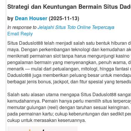
Strategi dan Keuntungan Bermain Situs Dad
by
Dean Houser
(2025-11-13)
In response to
Jelajahi Situs Toto Online Terpercaya
Email Reply
Situs Daduslot88 telah menjadi salah satu bentuk hiburan di
maya. Dengan perkembangan teknologi dan kemudahan akses
menikmati permainan slot tanpa harus mengunjungi kasino 
pengalaman bermain yang menyenangkan, penuh warna, da
menarik — mulai dari petualangan, mitologi, hingga fantasi 
Daduslot88 juga memberikan peluang besar untuk mendapat
berbagai jenis bonus, jackpot, dan fitur spesial yang tersed
Salah satu alasan utama mengapa Situs Daduslot88 sangat
kemudahannya. Pemain hanya perlu memilih situs terperca
memutar gulungan (reel) dengan taruhan sesuai keinginan. T
pada permainan kartu; cukup keberuntungan dan sedikit p
cukup untuk merasakan keseruannya.