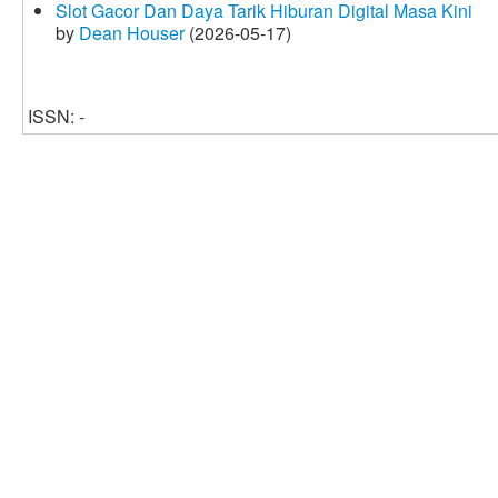
Slot Gacor Dan Daya Tarik Hiburan Digital Masa Kini
by
Dean Houser
(2026-05-17)
ISSN: -