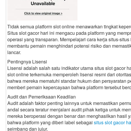
Tidak semua platform slot online menawarkan tingkat kepe
Situs slot gacor hari ini mengacu pada platform yang mem
operasi yang transparan. Mempelajari cara kerja situs-situs 
membantu pemain menghindari potensi risiko dan memast
lancar.
Pentingnya Lisensi
Lisensi adalah salah satu indikator utama situs slot gacor ha
slot online terkemuka memperoleh lisensi resmi dari otorit
bahwa mereka mematuhi standar hukum dan persyaratan pera
memberi pemain kepercayaan bahwa platform tersebut bero
Audit dan Pemeriksaan Keadilan
Audit adalah faktor penting lainnya untuk memastikan perma
andal secara teratur menjalani audit pihak ketiga untuk me
mereka beroperasi dengan benar dan menghasilkan hasil y
bahwa platform yang diberi label sebagai
situs slot gacor har
seimbang dan jujur.