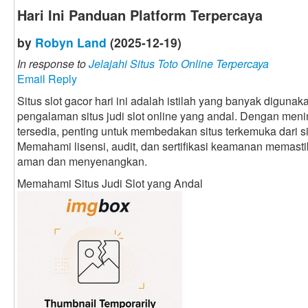
Hari Ini Panduan Platform Terpercaya
by
Robyn Land
(2025-12-19)
In response to
Jelajahi Situs Toto Online Terpercaya
Email Reply
Situs slot gacor hari ini adalah istilah yang banyak digun
pengalaman situs judi slot online yang andal. Dengan meni
tersedia, penting untuk membedakan situs terkemuka dari si
Memahami lisensi, audit, dan sertifikasi keamanan memast
aman dan menyenangkan.
Memahami Situs Judi Slot yang Andal