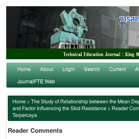
Home
About
Login
Search
Current
A
JournalFTE Web
Home
>
The Study of Relationship between the Mean Dep
and Factor Influencing the Skid Resistance
>
Reader Co
Terpercaya
Reader Comments