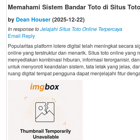
Memahami Sistem Bandar Toto di Situs Tot
by
Dean Houser
(2025-12-22)
In response to
Jelajahi Situs Toto Online Terpercaya
Email Reply
Popularitas platform lotere digital telah meningkat secara 
online yang terstruktur dan menarik. Situs toto online yang
menyediakan kombinasi hiburan, informasi terorganisir, dan
untuk menyoroti keandalan sistem, tata letak yang jelas, da
ruang digital tempat pengguna dapat menjelajahi fitur deng