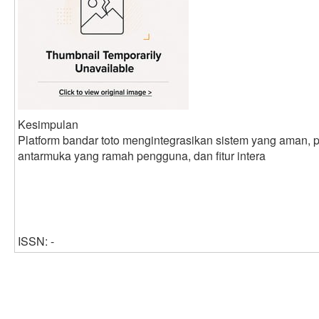
Kesimpulan
Platform bandar toto mengintegrasikan sistem yang aman, p
antarmuka yang ramah pengguna, dan fitur intera
ISSN: -