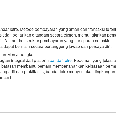
andar lotre. Metode pembayaran yang aman dan transaksi terenk
sit dan penarikan ditangani secara efisien, memungkinkan pem
r. Aturan dan struktur pembayaran yang transparan semakin
dapat bermain secara bertanggung jawab dan percaya diri.
 dan Menyenangkan
ian integral dari platform
bandar lotre
. Pedoman yang jelas, 
an batasan membantu pemain mempertahankan kebiasaan berm
 adil dan praktik etis, bandar lotre menyediakan lingkungan
aman l