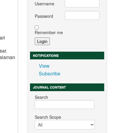
Username
Password
Remember me
ari
sar.
NOTIFICATIONS
galaman
View
Subscribe
JOURNAL CONTENT
Search
Search Scope