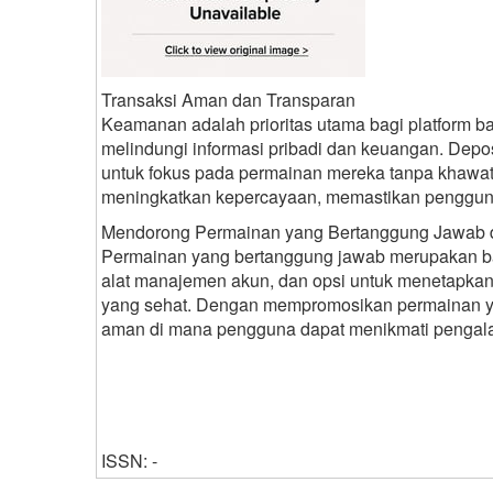
Transaksi Aman dan Transparan
Keamanan adalah prioritas utama bagi platform b
melindungi informasi pribadi dan keuangan. Depo
untuk fokus pada permainan mereka tanpa khawati
meningkatkan kepercayaan, memastikan pengguna 
Mendorong Permainan yang Bertanggung Jawab
Permainan yang bertanggung jawab merupakan bag
alat manajemen akun, dan opsi untuk menetapk
yang sehat. Dengan mempromosikan permainan yang
aman di mana pengguna dapat menikmati pengal
ISSN: -