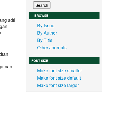
BROWSE
ang adil
By Issue
ngan
n
By Author
By Title
Other Journals
dian
FONT SIZE
agaman
Make font size smaller
Make font size default
Make font size larger